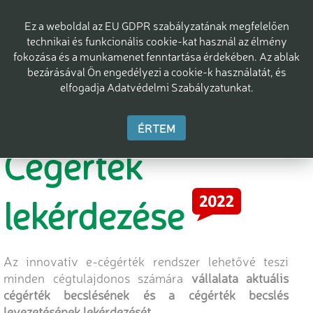
Ez a weboldal az EU GDPR szabályzatának megfelelően
technikai és funkcionális cookie-kat használ az élmény
fokozása és a munkamenet fenntartása érdekében. Az ablak
bezárásával Ön engedélyezi a cookie-k használatát, és
elfogadja Adatvédelmi Szabályzatunkat.
ÉRTEM
Cégérték
lekérdezése
Az innovatív e-cégérték rendszer lehetővé teszi
minden cégtulajdonos számára
vállalata aktuális
cégérték becslésének és a cégérték becslés
levezetésének lekérdezését.