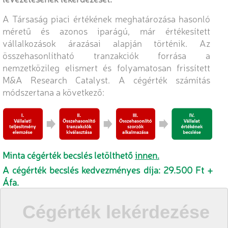
A Társaság piaci értékének meghatározása hasonló
méretű és azonos iparágú, már értékesített
vállalkozások árazásai alapján történik. Az
összehasonlítható tranzakciók forrása a
nemzetközileg elismert és folyamatosan frissített
M&A Research Catalyst. A cégérték számítás
módszertana a következő:
Minta cégérték becslés letölthető
innen.
A cégérték becslés kedvezményes díja: 29.500 Ft +
Áfa.
Cégérték lekérdezése