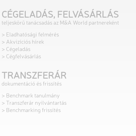
CÉGELADÁS, FELVÁSÁRLÁS
teljeskörű tanácsadás az M&A World partnereként
> Eladhatósági felmérés
> Akvizíciós hírek
> Cégeladás
> Cégfelvásárlás
TRANSZFERÁR
dokumentáció és frissítés
> Benchmark tanulmány
> Transzferár nyilvántartás
> Benchmarking frissítés