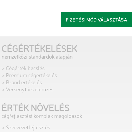
FIZETÉSI MÓD VÁLASZTÁSA
CÉGÉRTÉKELÉSEK
nemzetközi standardok alapján
> Cégérték becslés
> Prémium cégértékelés
> Brand értékelés
> Versenytárs elemzés
ÉRTÉK NÖVELÉS
cégfejlesztési komplex megoldások
> Szervezetfejlesztés