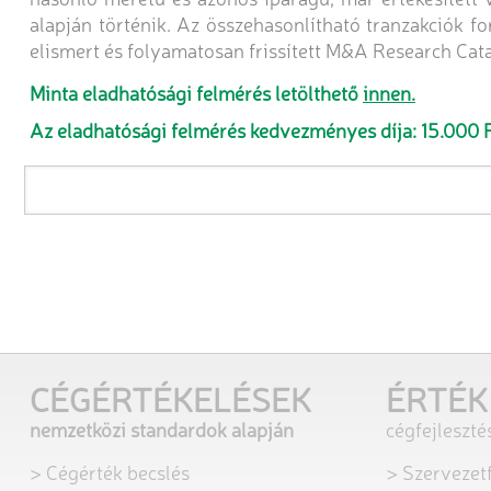
alapján történik. Az összehasonlítható tranzakciók f
elismert és folyamatosan frissített M&A Research Cata
Minta eladhatósági felmérés letölthető
innen.
Az eladhatósági felmérés kedvezményes díja: 15.000 F
CÉGÉRTÉKELÉSEK
ÉRTÉK
nemzetközi standardok alapján
cégfejleszt
> Cégérték becslés
> Szervezetf