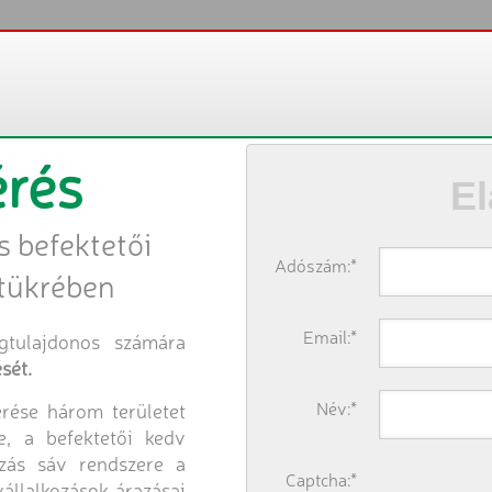
érés
El
s befektetői
Adószám:*
 tükrében
Email:*
gtulajdonos számára
sét.
Név:*
érése három területet
e, a befektetői kedv
ozás sáv rendszere a
Captcha:*
állalkozások árazásai