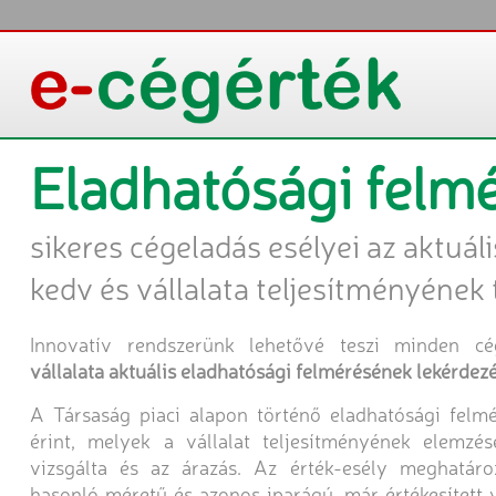
Eladhatósági felm
sikeres cégeladás esélyei az aktuáli
kedv és vállalata teljesítményének
Innovatív rendszerünk lehetővé teszi minden cé
vállalata aktuális eladhatósági felmérésének lekérdezé
A Társaság piaci alapon történő eladhatósági felm
érint, melyek a vállalat teljesítményének elemzés
vizsgálta és az árazás. Az érték-esély meghatár
hasonló méretű és azonos iparágú, már értékesített v