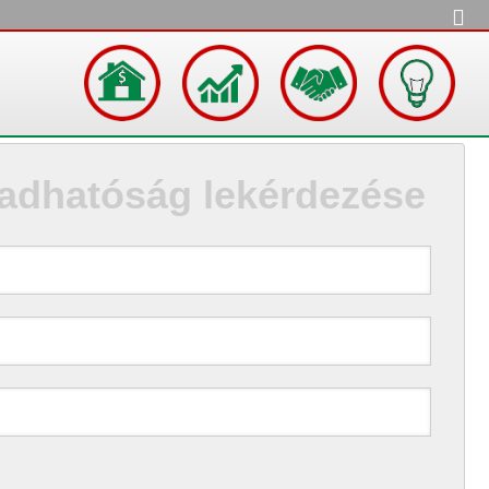
adhatóság lekérdezése