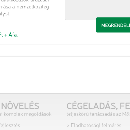
orrása a nemzetközileg
lyst.
t + Áfa.
 NÖVELÉS
CÉGELADÁS, F
ési komplex megoldások
teljeskörű tanácsadás az M
ejlesztés
> Eladhatósági felmérés