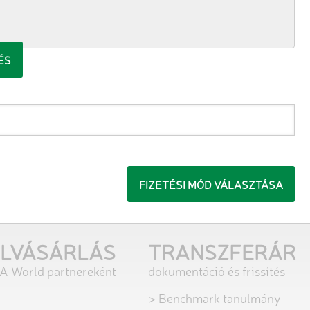
FIZETÉSI MÓD VÁLASZTÁSA
ELVÁSÁRLÁS
TRANSZFERÁR
&A World partnereként
dokumentáció és frissítés
> Benchmark tanulmány