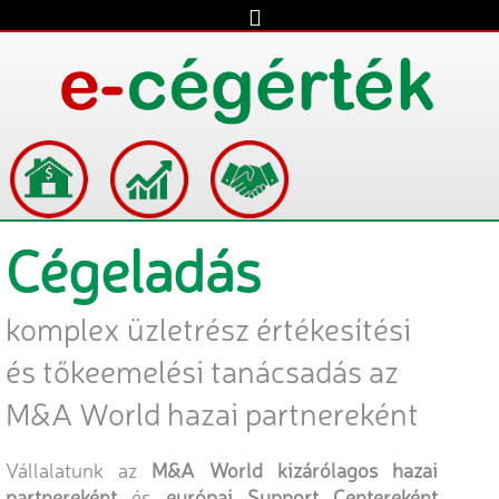
Cégeladás
komplex üzletrész értékesítési
és tőkeemelési tanácsadás az
M&A World hazai partnereként
Vállalatunk az
M&A World kizárólagos hazai
partnereként
és
európai Support Centereként