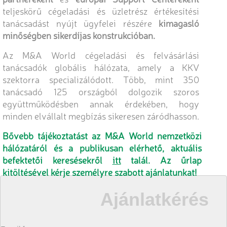
teljeskörű cégeladási és üzletrész értékesítési
tanácsadást nyújt ügyfelei részére
kimagasló
minőségben sikerdíjas konstrukcióban.
Az M&A World cégeladási és felvásárlási
tanácsadók globális hálózata, amely a KKV
szektorra specializálódott. Több, mint 350
tanácsadó 125 országból dolgozik szoros
együttműködésben annak érdekében, hogy
minden elvállalt megbízás sikeresen záródhasson.
Bővebb tájékoztatást az M&A World nemzetközi
hálózatáról és a publikusan elérhető, aktuális
befektetői keresésekről
itt
talál. Az űrlap
kitöltésével kérje személyre szabott ajánlatunkat!
Ajánlatkérés