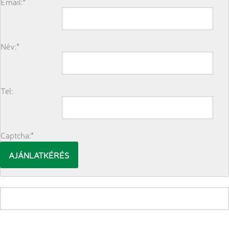
Email:*
Név:*
Tel:
Captcha:*