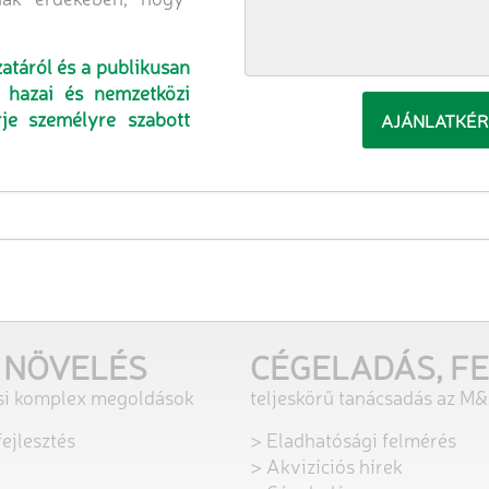
atáról és a publikusan
t hazai és nemzetközi
rje személyre szabott
 NÖVELÉS
CÉGELADÁS, F
ési komplex megoldások
teljeskörű tanácsadás az M
ejlesztés
> Eladhatósági felmérés
> Akvizíciós hírek