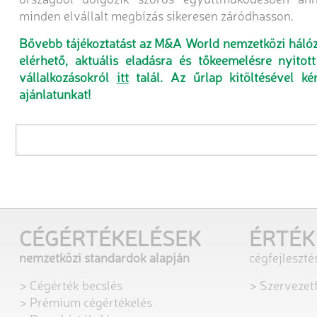
minden elvállalt megbízás sikeresen záródhasson.
Bővebb tájékoztatást az M&A World nemzetközi hálóz
elérhető, aktuális eladásra és tőkeemelésre nyitot
vállalkozásokról
itt
talál. Az űrlap kitöltésével ké
ajánlatunkat!
CÉGÉRTÉKELÉSEK
ÉRTÉK
nemzetközi standardok alapján
cégfejleszt
> Cégérték becslés
> Szervezetf
> Prémium cégértékelés