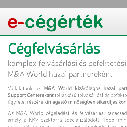
Cégfelvásárlás
komplex felvásárlási és befektetés
M&A World hazai partnereként
Vállalatunk az
M&A World kizárólagos hazai part
Support Centereként
teljeskörű felvásárlási és befekt
ügyfelei részére
kimagasló minőségben sikerdíjas kon
Az M&A World cégeladási és felvásárlási tanácsadó
amely a KKV szektorra specializálódott. Több, mi
országból dolgozik szoros együttműködésben an