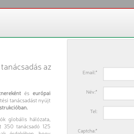
i tanácsadás az
Email:*
Név:*
nereként
és
európai
etési tanácsadást nyújt
strukcióban.
Tel:
k globális hálózata,
nt 350 tanácsadó 125
Captcha:*
nak érdekében, hogy