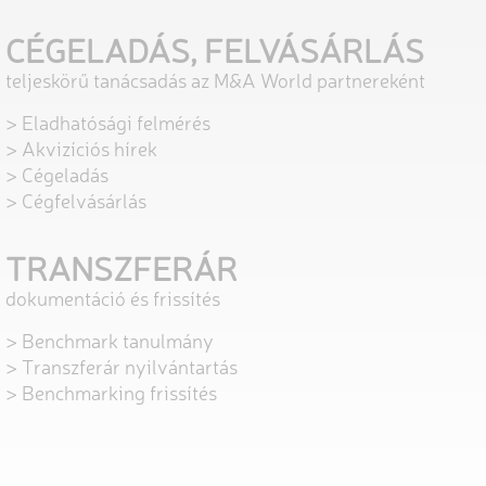
CÉGELADÁS, FELVÁSÁRLÁS
teljeskörű tanácsadás az M&A World partnereként
> Eladhatósági felmérés
> Akvizíciós hírek
> Cégeladás
> Cégfelvásárlás
TRANSZFERÁR
dokumentáció és frissítés
> Benchmark tanulmány
> Transzferár nyilvántartás
> Benchmarking frissítés