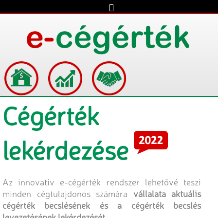
Cégérték
lekérdezése
Az innovatív e-cégérték rendszer lehetővé teszi
minden cégtulajdonos számára
vállalata aktuális
cégérték becslésének és a cégérték becslés
levezetésének lekérdezését.