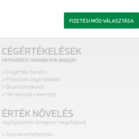
FIZETÉSI MÓD VÁLASZTÁSA
CÉGÉRTÉKELÉSEK
nemzetközi standardok alapján
> Cégérték becslés
> Prémium cégértékelés
> Brand értékelés
> Versenytárs elemzés
ÉRTÉK NÖVELÉS
cégfejlesztési komplex megoldások
> Szervezetfejlesztés