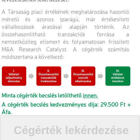
A Társaság piaci értékének meghatározása hasonló
méretű és azonos iparágú, már értékesített
vállalkozások árazásai alapján történik. Az
összehasonlítható tranzakciók forrása a
nemzetközileg elismert és folyamatosan frissített
M&A Research Catalyst. A cégérték számítás
módszertana a következő:
Minta cégérték becslés letölthető
innen.
A cégérték becslés kedvezményes díja: 29.500 Ft +
Áfa.
Cégérték lekérdezése